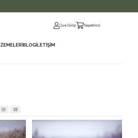
Üye Girişi
Sepetim
0
ZEMELERİ
BLOG
İLETİŞİM