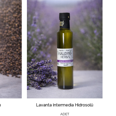
ü
Lavanta İntermedia Hidrosolü
ADET