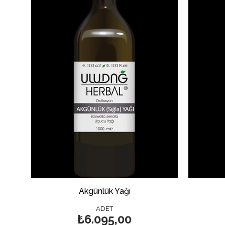
Akgünlük Yağı
ADET
₺6.095,00