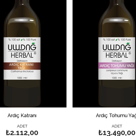
Ardıç Katranı
Ardıç Tohumu Yağ
ADET
ADET
₺2.112,00
₺13.490,00