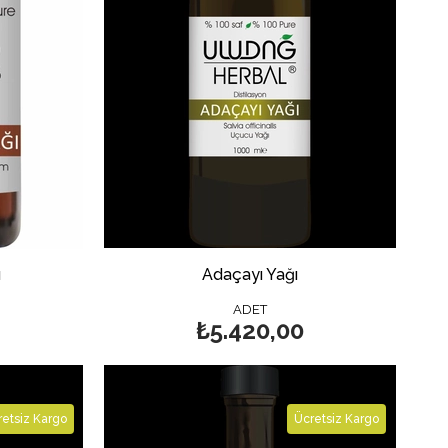
ı
Adaçayı Yağı
ADET
₺5.420,00
etsiz Kargo
Ücretsiz Kargo