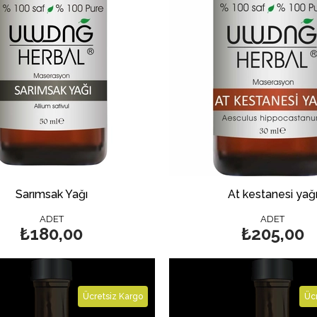
Sarımsak Yağı
At kestanesi yağ
ADET
ADET
₺180,00
₺205,00
Ücretsiz Kargo
Ücr