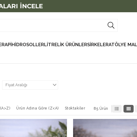
RI İNCELE
RAPİ
HİDROSOLLER
LİTRELİK ÜRÜNLER
SİRKELER
ATÖLYE MAL
Fiyat Aralığı
 (A>Z)
Ürün Adına Göre (Z<A)
Stoktakiler
85 Ürün