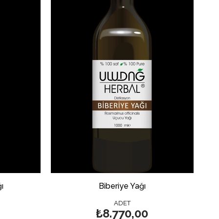
ı
Biberiye Yağı
ADET
₺8.770,00