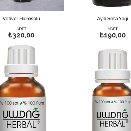
Vetiver Hidrosolü
Aynı Sefa Yağı
ADET
ADET
₺320,00
₺190,00