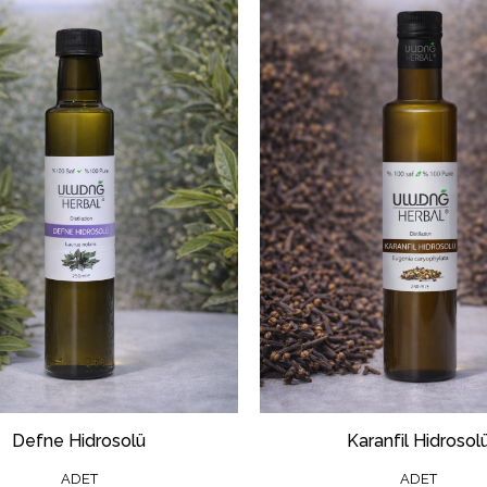
Defne Hidrosolü
Karanfil Hidrosol
ADET
ADET