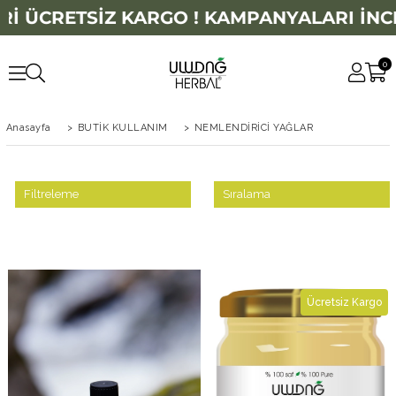
ERİ ÜCRETSİZ KARGO ! KAMPANYALARI İNC
0
Anasayfa
>
BUTİK KULLANIM
>
NEMLENDİRİCİ YAĞLAR
Filtreleme
Sıralama
Ücretsiz Kargo