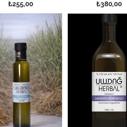
₺255,00
₺380,00