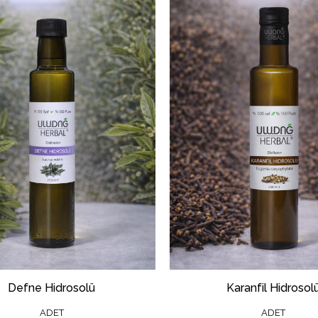
Defne Hidrosolü
Karanfil Hidrosol
ADET
ADET