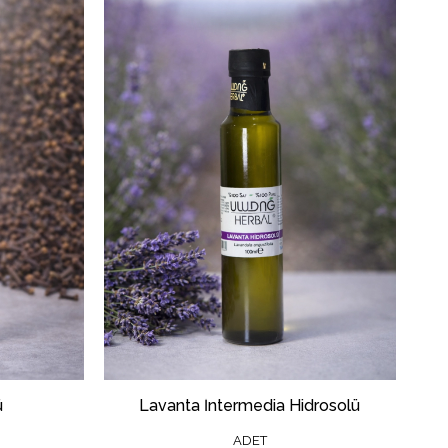
ü
Lavanta İntermedia Hidrosolü
ADET