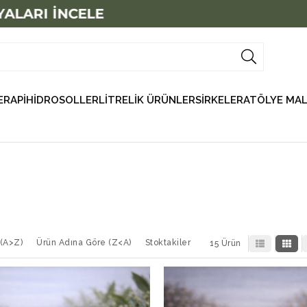
LARI İNCELE
RAPİ
HİDROSOLLER
LİTRELİK ÜRÜNLER
SİRKELER
ATÖLYE MAL
 (A>Z)
Ürün Adına Göre (Z<A)
Stoktakiler
15 Ürün