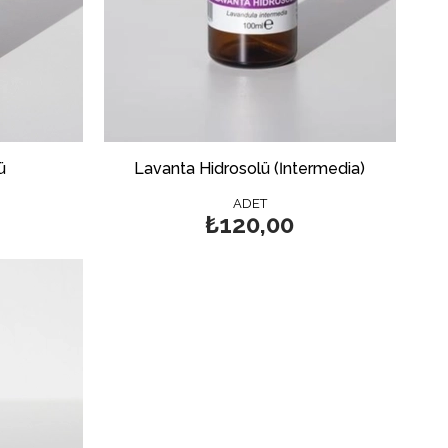
ü
Lavanta Hidrosolü (İntermedia)
ADET
₺120,00