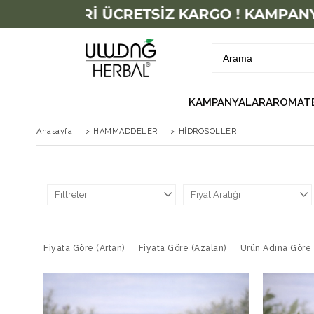
0 TL ÜZERİ ÜCRETSİZ KARGO ! KAMPANYA
KAMPANYALAR
AROMATE
Anasayfa
>
HAMMADDELER
>
HİDROSOLLER
Filtreler
Fiyat Aralığı
Fiyata Göre (Artan)
Fiyata Göre (Azalan)
Ürün Adına Göre