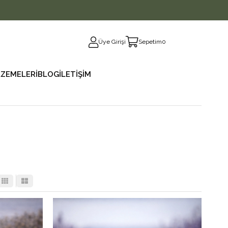
Üye Girişi
Sepetim
0
ZEMELERİ
BLOG
İLETİŞİM